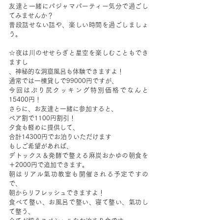
友達と一緒にパジャマパーティー気分で過ごし
てみませんか？
普段話せない話や、楽しい時間を過ごしましょ
う。
☆夜は川のせせらぎと星空を楽しむこともでき
ますし
、神秘的な洞窟風呂も体験できますよ！
通常では一棟貸しで99000円ですが、
今回はぷり尻クッキング特別価格でなんと
15400円！
さらに、お友達と一緒に参加すると、
ペア割で1100円割引！
夕食も軽めに提供して、
合計14300円でお泊りいただけます
もしご希望があれば、
デトックス＆発酵で整える麻炭おかゆの朝食を
＋2000円で追加できます。
朝はリアル氣功教室も開催される予定ですの
で、
朝からリフレッシュできますよ！
食べて整い、お風呂で整い、寝て整い、氣功し
て整う、