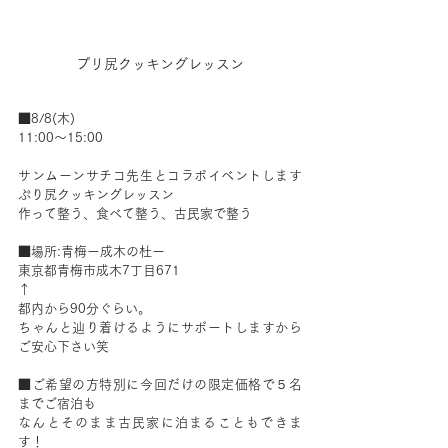
プリ尻クッキングレッスン
■8/8(木)
11:00〜15:00
サンムーンサチコ先生とコラボイベントします
ぷり尻クッキングレッスン
作って整う、食べて整う、古民家で整う
■場所:青梅ー成木の杜ー
東京都青梅市成木7丁目671
↑
都内から90分ぐらい。
ちゃんと辿り着けるようにサポートしますから
ご安心下さい笑
■ご希望の方特別に今回だけの限定価格で５名
までご宿泊も
なんとそのまま古民家に泊まることもできま
す！