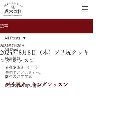
記事
All Posts
2024年7月30日
All Posts
2024年8月8日（木）プリ尻クッキ
最新情報
ングレッスン
みなさまぁ╰(
´︶`
)╯
イベント
告知でございます〜。
季節のおすすめ
プリ尻クッキングレッスン
成木の杜の周辺情報