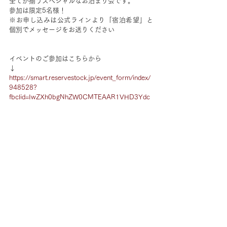
全てが揃うスペシャルなお泊まり会です。
参加は限定5名様！
※お申し込みは公式ラインより「宿泊希望」と
個別でメッセージをお送りください
イベントのご参加はこちらから
↓
https://smart.reservestock.jp/event_form/index/
948528?
fbclid=IwZXh0bgNhZW0CMTEAAR1VHD3Ydc
orE7KRKq_EY3PM15QaqlV0eGADjsMOixTjyQ
qWYI5gyn5yFhQ_aem_2bcz2_JXi4p62InX1nSg
Ww
イベント