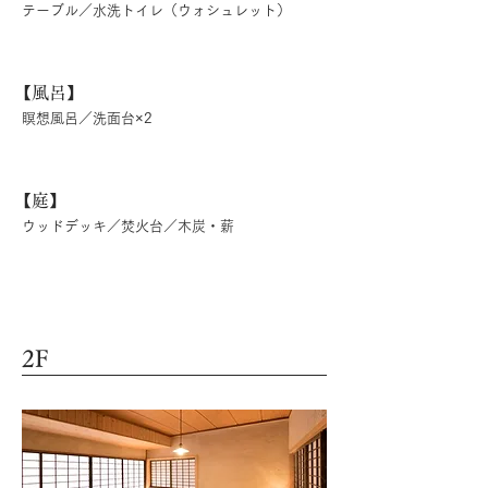
テーブル／水洗トイレ（ウォシュレット）
【風呂】
瞑想風呂／洗面台×2
​
庭
】
ウッドデッキ／焚火台／木炭・薪
2F