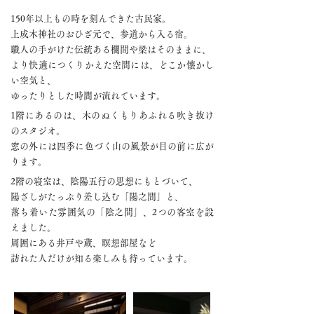
150年以上もの時を刻んできた古民家。
上成木神社のおひざ元で、参道から入る宿。
職人の手がけた伝統ある欄間や梁はそのままに、
より快適につくりかえた空間には、どこか懐かし
い空気と、
ゆったりとした時間が流れています。
1階にあるのは、木のぬくもりあふれる吹き抜け
のスタジオ。
窓の外には四季に色づく山の風景が目の前に広が
ります。
2階の寝室は、陰陽五行の思想にもとづいて、
陽ざしがたっぷり差し込む「陽之間」と、
落ち着いた雰囲気の「陰之間」、2つの客室を設
えました。
周囲にある井戸や蔵、瞑想部屋など
訪れた人だけが知る楽しみも待っています。