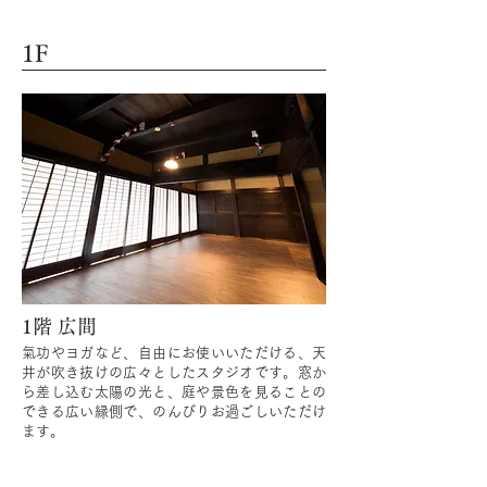
1F
1階 広間
氣功やヨガなど、自由にお使いいただける、天
井が吹き抜けの広々としたスタジオです。窓か
ら差し込む太陽の光と、庭や景色を見ることの
できる広い縁側で、のんびりお過ごしいただけ
ます。