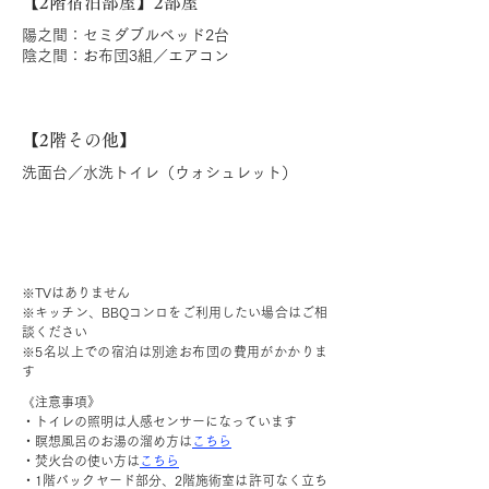
【2階宿泊部屋】2部屋
陽之間：セミダブルベッド2台
陰之間：お布団3組／エアコン
【2階その他】
洗面台／水洗トイレ（ウォシュレット）
※TVはありません
※キッチン、BBQコンロをご利用したい場合はご相
談ください
※5名以上での宿泊は別途お布団の費用がかかりま
す
《注意事項》
・トイレの照明は人感センサーになっています
・瞑想風呂のお湯の溜め方は
こちら
・焚火台の使い方は
こちら
・1階バックヤード部分、2階施術室は許可なく立ち